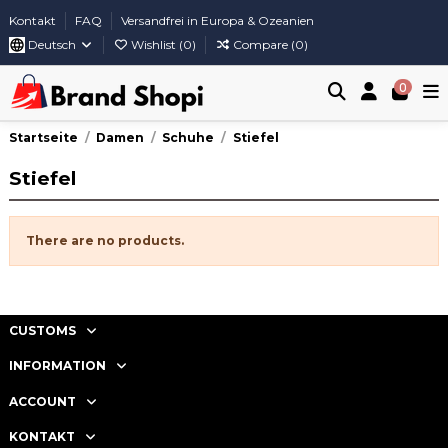
Kontakt
FAQ
Versandfrei in Europa & Ozeanien
Deutsch
Wishlist (
0
)
Compare (
0
)
0
Startseite
Damen
Schuhe
Stiefel
Stiefel
There are no products.
CUSTOMS
INFORMATION
ACCOUNT
KONTAKT