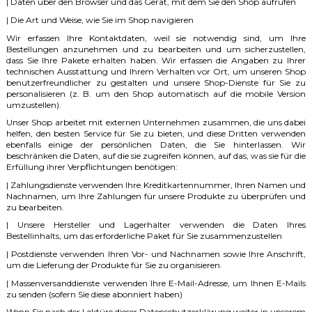
| Daten über den Browser und das Gerät, mit dem Sie den Shop aufrufen
| Die Art und Weise, wie Sie im Shop navigieren
Wir erfassen Ihre Kontaktdaten, weil sie notwendig sind, um Ihre
Bestellungen anzunehmen und zu bearbeiten und um sicherzustellen,
dass Sie Ihre Pakete erhalten haben. Wir erfassen die Angaben zu Ihrer
technischen Ausstattung und Ihrem Verhalten vor Ort, um unseren Shop
benutzerfreundlicher zu gestalten und unsere Shop-Dienste für Sie zu
personalisieren (z. B. um den Shop automatisch auf die mobile Version
umzustellen).
Unser Shop arbeitet mit externen Unternehmen zusammen, die uns dabei
helfen, den besten Service für Sie zu bieten, und diese Dritten verwenden
ebenfalls einige der persönlichen Daten, die Sie hinterlassen. Wir
beschränken die Daten, auf die sie zugreifen können, auf das, was sie für die
Erfüllung ihrer Verpflichtungen benötigen:
| Zahlungsdienste verwenden Ihre Kreditkartennummer, Ihren Namen und
Nachnamen, um Ihre Zahlungen für unsere Produkte zu überprüfen und
zu bearbeiten.
| Unsere Hersteller und Lagerhalter verwenden die Daten Ihres
Bestellinhalts, um das erforderliche Paket für Sie zusammenzustellen
| Postdienste verwenden Ihren Vor- und Nachnamen sowie Ihre Anschrift,
um die Lieferung der Produkte für Sie zu organisieren.
| Massenversanddienste verwenden Ihre E-Mail-Adresse, um Ihnen E-Mails
zu senden (sofern Sie diese abonniert haben)
Wenn Sie nach der Lektüre dieser Datenschutzerklärung weiter in unserem