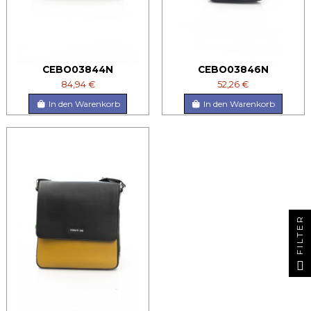
CEBO03844N
CEBO03846N
84,94 €
52,26 €
In den Warenkorb
In den Warenkorb
FILTER