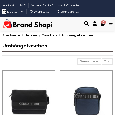
Kontakt
FAQ
Versandfrei in Europa & Ozeanien
Deutsch
Wishlist (
0
)
Compare (
0
)
0
Startseite
Herren
Taschen
Umhängetaschen
Umhängetaschen
Relevance
3