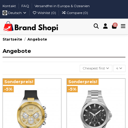
Kontakt
FAQ
Versandfrei in Europa & Ozeanien
Deutsch
Wishlist (
0
)
Compare (
0
)
0
Startseite
Angebote
Angebote
Cheapest first
4
Sonderpreis!
Sonderpreis!
-5%
-5%