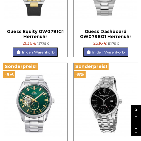
Guess Equity GW0791G1
Guess Dashboard
Herrenuhr
GW0798G1 Herrenuhr
121,36 €
125,16 €
127,75 €
131,75 €
In den Warenkorb
In den Warenkorb
Sonderpreis!
Sonderpreis!
-5%
-5%
FILTER