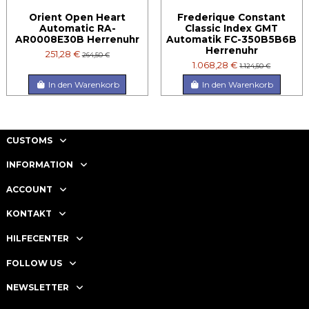
Orient Open Heart
Frederique Constant
Automatic RA-
Classic Index GMT
AR0008E30B Herrenuhr
Automatik FC-350B5B6B
Herrenuhr
251,28 €
264,50 €
1.068,28 €
1.124,50 €
In den Warenkorb
In den Warenkorb
CUSTOMS
INFORMATION
ACCOUNT
KONTAKT
HILFECENTER
FOLLOW US
NEWSLETTER