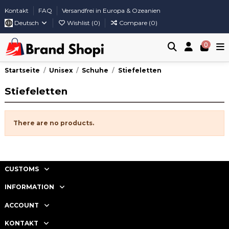
Kontakt
FAQ
Versandfrei in Europa & Ozeanien
Deutsch
Wishlist (
0
)
Compare (
0
)
0
Startseite
Unisex
Schuhe
Stiefeletten
Stiefeletten
There are no products.
CUSTOMS
INFORMATION
ACCOUNT
KONTAKT