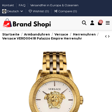
Kontakt
FAQ
Versandfrei in Europa & Ozeanien
Deutsch
Wishlist (
0
)
Compare (
0
)
0
Startseite
Armbanduhren
Versace
Herrenuhren
Versace VERD00418 Palazzo Empire Herrenuhr