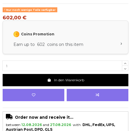
Nur noch wenige Teile verfügbar
602,00 €
Coins Promotion
›
Earn up to 602 coins on this item
In den Warenkorb
Order now and receive it...
between
12.08.2026
and
27.08.2026
with
DHL, FedEx, UPS,
Austrian Post, DPD, GLS