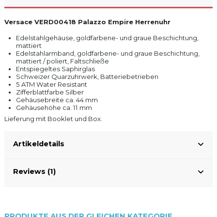
Versace VERD00418 Palazzo Empire Herrenuhr
Edelstahlgehäuse, goldfarbene- und graue Beschichtung,
mattiert
Edelstahlarmband, goldfarbene- und graue Beschichtung,
mattiert / poliert, Faltschließe
Entspiegeltes Saphirglas
Schweizer Quarzuhrwerk, Batteriebetrieben
5 ATM Water Resistant
Zifferblattfarbe Silber
Gehäusebreite ca. 44 mm
Gehäusehöhe ca. 11 mm
Lieferung mit Booklet und Box.
Artikeldetails
Reviews (1)
PRODUKTE AUS DER GLEICHEN KATEGORIE