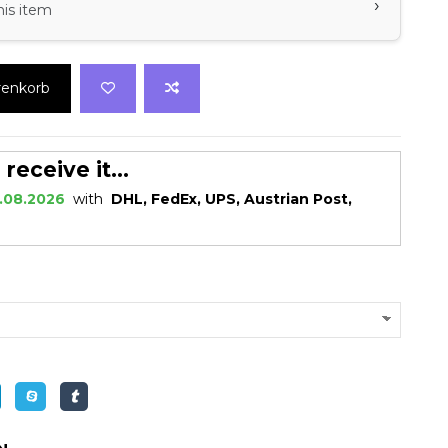
›
his item
renkorb
eceive it...
.08.2026
with
DHL, FedEx, UPS, Austrian Post,