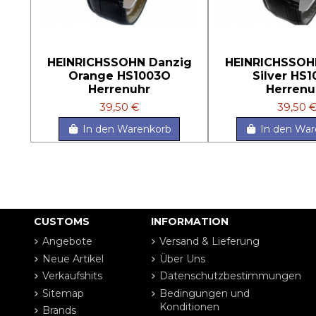
HEINRICHSSOHN Danzig
HEINRICHSSOH
Orange HS1003O
Silver HS
Herrenuhr
Herrenu
39,50 €
39,50 
In den Warenkorb
In den War
CUSTOMS
INFORMATION
Angebote
Versand & Lieferung
Neue Artikel
Über Uns
Verkaufshits
Datenschutzbestimmungen
Sitemap
Bedingungen und
Konditionen
Brands