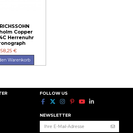
NRICHSSOHN
holm Copper
4C Herrenuhr
ronograph
58,25 €
 den Warenkorb
TER
FOLLOW US
NEWSLETTER