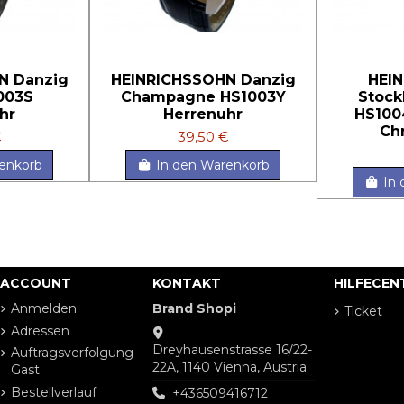
N Danzig
HEINRICHSSOHN Danzig
HEI
1003S
Champagne HS1003Y
Stock
hr
Herrenuhr
HS100
Ch
€
39,50 €
enkorb
In den Warenkorb
In
ACCOUNT
KONTAKT
HILFECEN
Anmelden
Brand Shopi
Ticket
Adressen
Dreyhausenstrasse 16/22-
Auftragsverfolgung
22A, 1140 Vienna, Austria
Gast
Bestellverlauf
+436509416712