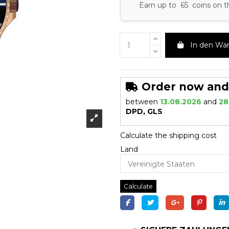
Earn up to 65 coins on t
In den Wa
Order now and r
between
13.08.2026
and
28
DPD, GLS
Calculate the shipping cost
Land
Calculate