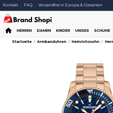
Kontakt
FAQ
Versandfrei in Europa & Ozeanien
HERREN
DAMEN
KINDER
UNISEX
SCHUHE
Startseite
Armbanduhren
Heinrichssohn
Her