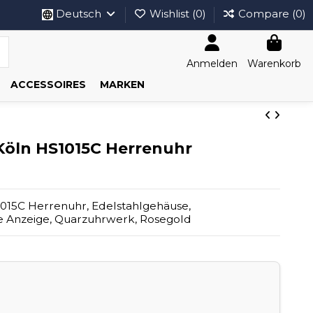
Deutsch
Wishlist (
0
)
Compare (
0
)
Anmelden
Warenkorb
ACCESSOIRES
MARKEN
öln HS1015C Herrenuhr
5C Herrenuhr, Edelstahlgehäuse,
e Anzeige, Quarzuhrwerk, Rosegold